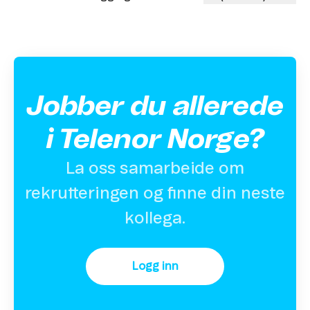
Jobber du allerede
i Telenor Norge?
La oss samarbeide om
rekrutteringen og finne din neste
kollega.
Logg inn