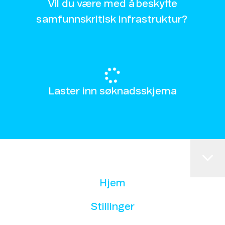
Vil du være med å beskytte
samfunnskritisk infrastruktur?
Laster inn søknadsskjema
Hjem
Stillinger