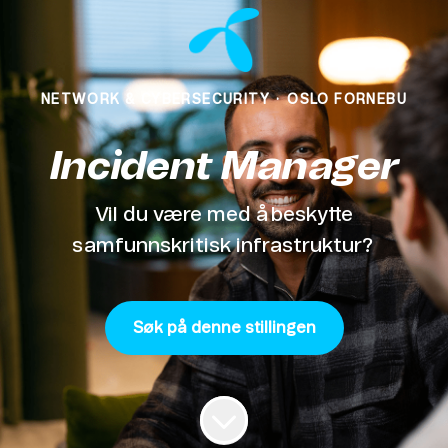
NETWORK & CYBERSECURITY
·
OSLO FORNEBU
Incident Manager
Vil du være med å beskytte
samfunnskritisk infrastruktur?
Søk på denne stillingen