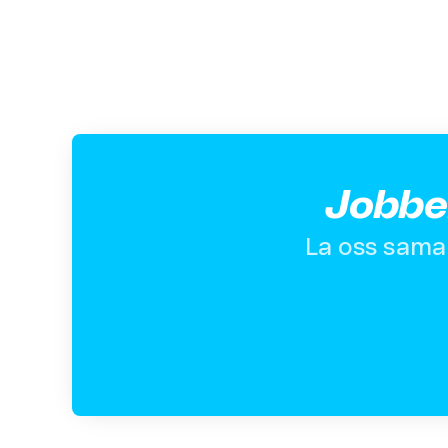
Jobber
La oss samar