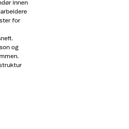
ndør innen
darbeidere
ster for
nett.
rson og
 sammen.
struktur